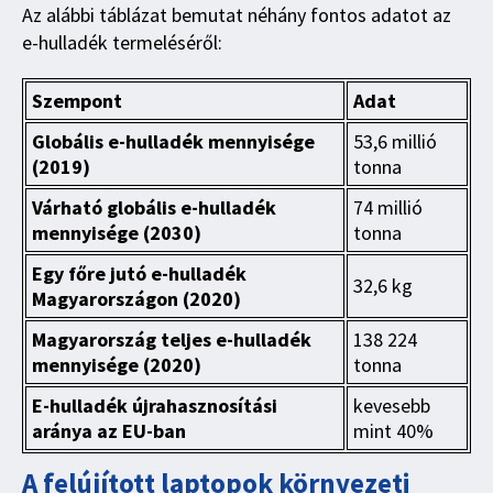
Az alábbi táblázat bemutat néhány fontos adatot az
e-hulladék termeléséről:
Szempont
Adat
Globális e-hulladék mennyisége
53,6 millió
(2019)
tonna
Várható globális e-hulladék
74 millió
mennyisége (2030)
tonna
Egy főre jutó e-hulladék
32,6 kg
Magyarországon (2020)
Magyarország teljes e-hulladék
138 224
mennyisége (2020)
tonna
E-hulladék újrahasznosítási
kevesebb
aránya az EU-ban
mint 40%
A felújított laptopok környezeti