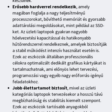
készülnek.
Erősebb hardverrel rendelkezik
, amely
magában foglalja a nagy teljesítményű
processzorokat, bővíthető memóriát és gyorsabb
adattárolási megoldásokat, mint például az SSD-
ket. Az üzleti laptopok gyakran nagyobb
hőelvezetési kapacitással és hatékonyabb
hűtőrendszerrel rendelkeznek, amelyek biztosítják
a stabil működést intenzív használat esetén is.
Ezek az eszközök általában professzionális
célokra optimalizált dedikált grafikus kártyákat is
tartalmazhatnak, ami előnyös lehet tervezési,
programozási vagy egyéb nagy erőforrás-igényű
feladatokhoz.
Jobb élettartamot biztosít
, mivel az üzleti
kategóriás laptopok tervezésekor a hosszú távú
megbízhatóság és stabilitás kiemelt szempont.
Ezek az eszközök tartósabb anyagokból