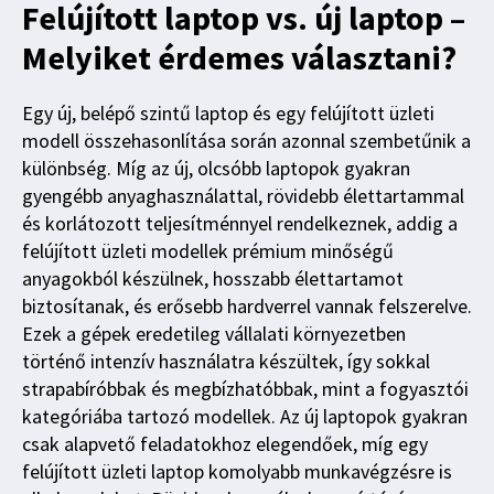
Felújított laptop vs. új laptop –
Melyiket érdemes választani?
Egy új, belépő szintű laptop és egy felújított üzleti
modell összehasonlítása során azonnal szembetűnik a
különbség. Míg az új, olcsóbb laptopok gyakran
gyengébb anyaghasználattal, rövidebb élettartammal
és korlátozott teljesítménnyel rendelkeznek, addig a
felújított üzleti modellek prémium minőségű
anyagokból készülnek, hosszabb élettartamot
biztosítanak, és erősebb hardverrel vannak felszerelve.
Ezek a gépek eredetileg vállalati környezetben
történő intenzív használatra készültek, így sokkal
strapabíróbbak és megbízhatóbbak, mint a fogyasztói
kategóriába tartozó modellek. Az új laptopok gyakran
csak alapvető feladatokhoz elegendőek, míg egy
felújított üzleti laptop komolyabb munkavégzésre is