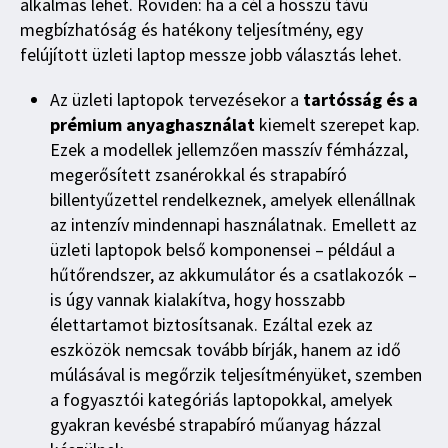
alkalmas lehet. Röviden: ha a cél a hosszú távú
megbízhatóság és hatékony teljesítmény, egy
felújított üzleti laptop messze jobb választás lehet.
Az üzleti laptopok tervezésekor a
tartósság és a
prémium anyaghasználat
kiemelt szerepet kap.
Ezek a modellek jellemzően masszív fémházzal,
megerősített zsanérokkal és strapabíró
billentyűzettel rendelkeznek, amelyek ellenállnak
az intenzív mindennapi használatnak. Emellett az
üzleti laptopok belső komponensei – például a
hűtőrendszer, az akkumulátor és a csatlakozók –
is úgy vannak kialakítva, hogy hosszabb
élettartamot biztosítsanak. Ezáltal ezek az
eszközök nemcsak tovább bírják, hanem az idő
múlásával is megőrzik teljesítményüket, szemben
a fogyasztói kategóriás laptopokkal, amelyek
gyakran kevésbé strapabíró műanyag házzal