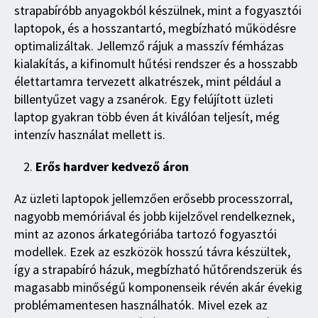
strapabíróbb anyagokból készülnek, mint a fogyasztói
laptopok, és a hosszantartó, megbízható működésre
optimalizáltak. Jellemző rájuk a masszív fémházas
kialakítás, a kifinomult hűtési rendszer és a hosszabb
élettartamra tervezett alkatrészek, mint például a
billentyűzet vagy a zsanérok. Egy felújított üzleti
laptop gyakran több éven át kiválóan teljesít, még
intenzív használat mellett is.
Erős hardver kedvező áron
Az üzleti laptopok jellemzően erősebb processzorral,
nagyobb memóriával és jobb kijelzővel rendelkeznek,
mint az azonos árkategóriába tartozó fogyasztói
modellek. Ezek az eszközök hosszú távra készültek,
így a strapabíró házuk, megbízható hűtőrendszerük és
magasabb minőségű komponenseik révén akár évekig
problémamentesen használhatók. Mivel ezek az