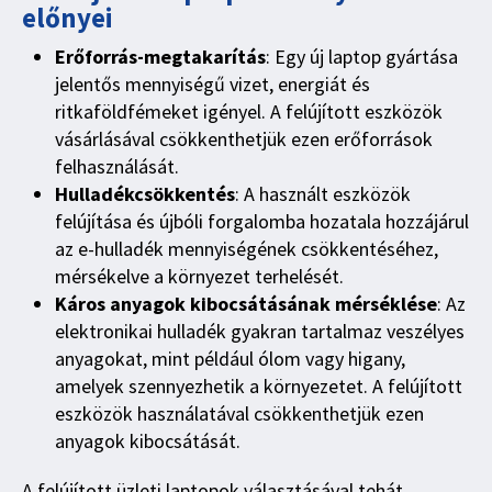
előnyei
Erőforrás-megtakarítás
: Egy új laptop gyártása
jelentős mennyiségű vizet, energiát és
ritkaföldfémeket igényel. A felújított eszközök
vásárlásával csökkenthetjük ezen erőforrások
felhasználását.
Hulladékcsökkentés
: A használt eszközök
felújítása és újbóli forgalomba hozatala hozzájárul
az e-hulladék mennyiségének csökkentéséhez,
mérsékelve a környezet terhelését.
Káros anyagok kibocsátásának mérséklése
: Az
elektronikai hulladék gyakran tartalmaz veszélyes
anyagokat, mint például ólom vagy higany,
amelyek szennyezhetik a környezetet. A felújított
eszközök használatával csökkenthetjük ezen
anyagok kibocsátását.
A felújított üzleti laptopok választásával tehát