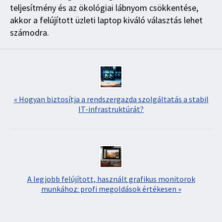
teljesítmény és az ökológiai lábnyom csökkentése,
akkor a felújított üzleti laptop kiváló választás lehet
számodra.
« Hogyan biztosítja a rendszergazda szolgáltatás a stabil
IT-infrastruktúrát?
A legjobb felújított, használt grafikus monitorok
munkához: profi megoldások értékesen »