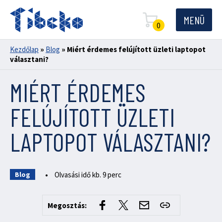
MENÜ
0
Kezdőlap
»
Blog
»
Miért érdemes felújított üzleti laptopot
választani?
MIÉRT ÉRDEMES
FELÚJÍTOTT ÜZLETI
LAPTOPOT VÁLASZTANI?
•
Olvasási idő kb. 9 perc
Blog
Megosztás: