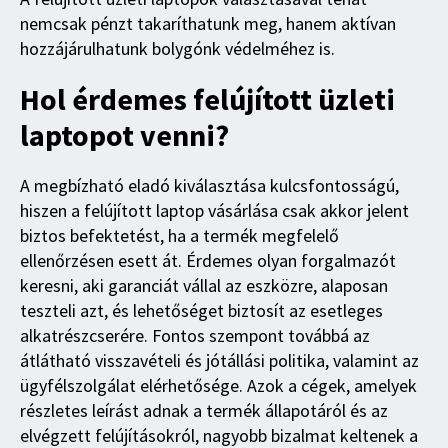
nemcsak pénzt takaríthatunk meg, hanem aktívan
hozzájárulhatunk bolygónk védelméhez is.
Hol érdemes felújított üzleti
laptopot venni?
A megbízható eladó kiválasztása kulcsfontosságú,
hiszen a felújított laptop vásárlása csak akkor jelent
biztos befektetést, ha a termék megfelelő
ellenőrzésen esett át. Érdemes olyan forgalmazót
keresni, aki garanciát vállal az eszközre, alaposan
teszteli azt, és lehetőséget biztosít az esetleges
alkatrészcserére. Fontos szempont továbbá az
átlátható visszavételi és jótállási politika, valamint az
ügyfélszolgálat elérhetősége. Azok a cégek, amelyek
részletes leírást adnak a termék állapotáról és az
elvégzett felújításokról, nagyobb bizalmat keltenek a