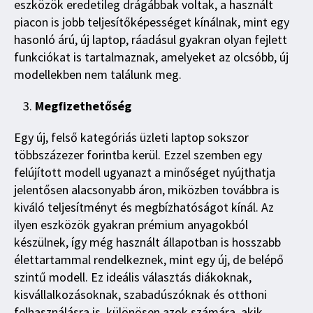
eszközök eredetileg drágábbak voltak, a használt
piacon is jobb teljesítőképességet kínálnak, mint egy
hasonló árú, új laptop, ráadásul gyakran olyan fejlett
funkciókat is tartalmaznak, amelyeket az olcsóbb, új
modellekben nem találunk meg.
Megfizethetőség
Egy új, felső kategóriás üzleti laptop sokszor
többszázezer forintba kerül. Ezzel szemben egy
felújított modell ugyanazt a minőséget nyújthatja
jelentősen alacsonyabb áron, miközben továbbra is
kiváló teljesítményt és megbízhatóságot kínál. Az
ilyen eszközök gyakran prémium anyagokból
készülnek, így még használt állapotban is hosszabb
élettartammal rendelkeznek, mint egy új, de belépő
szintű modell. Ez ideális választás diákoknak,
kisvállalkozásoknak, szabadúszóknak és otthoni
felhasználásra is, különösen azok számára, akik