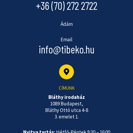
+36 (70) 272 2722
Ádám
Email
info@tibeko.hu
CÍMÜNK
Bláthy irodaház
1089 Budapest,
Bláthy Ottó utca 4-8
3. emelet 1.
Nyitva tartás:
Hétfő-Péntek 8:30 – 16:00