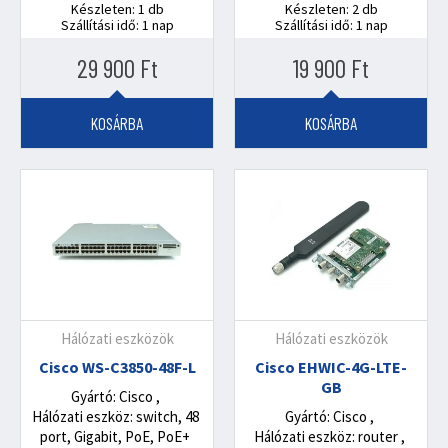
és az energiát egyetlen Ethernet kábelen keresztül.
Készleten: 1 db
Készleten: 2 db
Ezáltal egyszerűbbé válik a hálózati eszközök
Szállítási idő: 1 nap
Szállítási idő: 1 nap
telepítése és üzemeltetése, növelve a rugalmasságot
29 900
Ft
19 900
Ft
és csökkentve a kábelezési költségeket. A Cisco POE
switchek kiváló minőséget és teljesítményt nyújtanak,
KOSÁRBA
KOSÁRBA
amelyekre megbízhatóan támaszkodhatsz.
Azonban a Cisco switchek sokkal többet nyújtanak,
mint csak POE lehetőségeket. A használt Cisco
switchek gazdaságos és fenntartható alternatívát
kínálnak a vállalkozások számára, akik szeretnének
megtakarítani a hálózati infrastruktúrájuk kiépítésével
járó költségeken. A használt Cisco switchek teljes
mértékben átvizsgáltak és karbantartottak, hogy
Hálózati eszközök
Hálózati eszközök
biztosítsák a megbízható működést és a magas
Cisco WS-C3850-48F-L
Cisco EHWIC-4G-LTE-
szintű teljesítményt. Így lehetővé teszik számodra,
GB
hogy a legjobb minőségű hálózati kapcsolatokat
Gyártó: Cisco
Hálózati eszköz: switch, 48
Gyártó: Cisco
biztosítsd a költségvetésedet túllépve.
port, Gigabit, PoE, PoE+
Hálózati eszköz: router