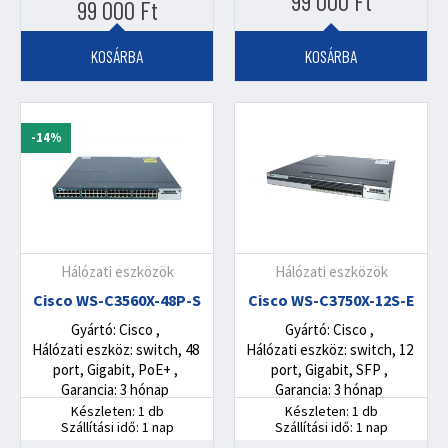
99 000
Ft
Original
Current
99 000
Ft
price
price
was:
is:
KOSÁRBA
KOSÁRBA
119
99
000 Ft.
000 Ft.
-14%
Hálózati eszközök
Hálózati eszközök
Cisco WS-C3560X-48P-S
Cisco WS-C3750X-12S-E
Gyártó: Cisco
Gyártó: Cisco
Hálózati eszköz: switch, 48
Hálózati eszköz: switch, 12
port, Gigabit, PoE+
port, Gigabit, SFP
Garancia: 3 hónap
Garancia: 3 hónap
Készleten: 1 db
Készleten: 1 db
Szállítási idő: 1 nap
Szállítási idő: 1 nap