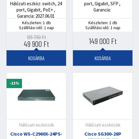
Hálózati eszköz: switch, 24
port, Gigabit, SFP
port, Gigabit, PoE+
Garancia:
Garancia: 2027.06.01
Készleten: 1 db
Készleten: 1 db
Szállítási idő: 1 nap
Szállítási idő: 1 nap
125 730
Ft
149 000
Ft
Original
Current
49 900
Ft
price
price
was:
is:
KOSÁRBA
KOSÁRBA
125
49
730 Ft.
900 Ft.
-33%
Hálózati eszközök
Hálózati eszközök
Cisco WS-C2960X-24PS-
Cisco SG300-28P