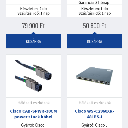
Garancia: 3 hónap
A Cisco switchek erőteljes vezeték nélküli és hálózati
Készleten: 2 db
Készleten: 1 db
megoldásokkal rendelkeznek, amelyek a modern
Szállítási idő: 1 nap
Szállítási idő: 1 nap
üzleti környezetek igényeit szolgálják. Rugalmas
79 900
Ft
50 800
Ft
skálázhatóságuk lehetővé teszi a hálózatok egyszerű
bővítését és a jövőbeni igényekhez való
alkalmazkodást. A könnyen kezelhető felhasználói
KOSÁRBA
KOSÁRBA
felületük segítségével gyorsan konfigurálhatod a
hálózati beállításokat, és az automatizált funkciók
lehetővé teszik a hatékonyabb működést.
Ne korlátozd magad a hagyományos hálózati
megoldásokkal, hanem lépj előre a Cisco switchekkel!
Legyen szó POE rendszerekről vagy használt
eszközökről, a Cisco a megbízható és innovatív
Hálózati eszközök
Hálózati eszközök
hálózati technológia vezetője. Fedezd fel a Cisco
switchek világát, és lépj a modern hálózati
Cisco CAB-SPWR-30CM
Cisco WS-C2960XR-
power stack kábel
48LPS-I
kapcsolatok jövőbe!
Gyártó: Cisco
Gyártó: Cisco