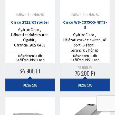
Hálózati eszközök
Hálózati eszközök
Cisco 2921/K9 router
Cisco WS-C3750G-48TS-
S
Gyártó: Cisco
Hálózati eszköz: router,
Gyártó: Cisco
Gigabit
Hálózati eszköz: switch, 48
Garancia: 2027.04.01
port, Gigabit
Garancia: 3 hónap
Készleten: 3 db
Készleten: 1 db
Szállítási idő: 1 nap
Szállítási idő: 1 nap
99 900
Ft
34 900
Ft
Original
Current
76 200
Ft
price
price
was:
is:
KOSÁRBA
KOSÁRBA
99
76
900 Ft.
200 Ft.