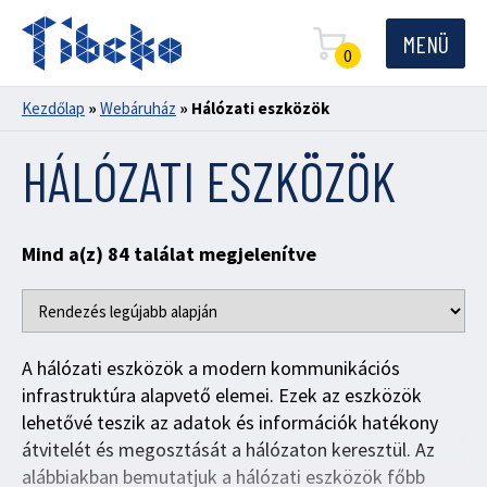
MENÜ
0
Kezdőlap
»
Webáruház
»
Hálózati eszközök
HÁLÓZATI ESZKÖZÖK
Sorted
Mind a(z) 84 találat megjelenítve
by
latest
A hálózati eszközök a modern kommunikációs
infrastruktúra alapvető elemei. Ezek az eszközök
lehetővé teszik az adatok és információk hatékony
átvitelét és megosztását a hálózaton keresztül. Az
alábbiakban bemutatjuk a hálózati eszközök főbb