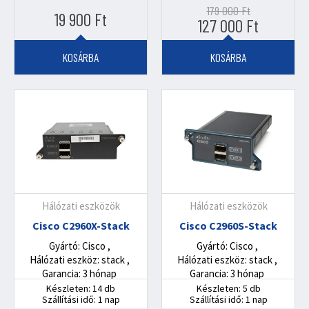
179 000
Ft
19 900
Ft
Original
Current
127 000
Ft
price
price
was:
is:
KOSÁRBA
KOSÁRBA
179
127
000 Ft.
000 Ft.
Hálózati eszközök
Hálózati eszközök
Cisco C2960X-Stack
Cisco C2960S-Stack
Gyártó: Cisco
Gyártó: Cisco
Hálózati eszköz: stack
Hálózati eszköz: stack
Garancia: 3 hónap
Garancia: 3 hónap
Készleten: 14 db
Készleten: 5 db
Szállítási idő: 1 nap
Szállítási idő: 1 nap