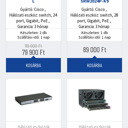
L
SRW2024P-K9
Gyártó: Cisco
Gyártó: Cisco
Hálózati eszköz: switch, 24
Hálózati eszköz: switch, 28
port, Gigabit, PoE
port, Gigabit, PoE
Garancia: 3 hónap
Garancia: 3 hónap
Készleten: 2 db
Készleten: 1 db
Szállítási idő: 1 nap
Szállítási idő: 1 nap
119 000
Ft
89 000
Ft
Original
Current
79 900
Ft
price
price
was:
is:
KOSÁRBA
KOSÁRBA
119
79
000 Ft.
900 Ft.
Hálózati eszközök
Hálózati eszközök