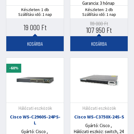
Garancia: 3 hónap
Készleten: 1 db
Készleten: 2 db
Szállítási idő: 1 nap
Szállítási idő: 1 nap
119 000
Ft
19 000
Ft
Original
Current
107 950
Ft
price
price
was:
is:
KOSÁRBA
KOSÁRBA
119
107
000 Ft.
950 Ft.
-60%
Hálózati eszközök
Hálózati eszközök
Cisco WS-C2960S-24PS-
Cisco WS-C3750X-24S-S
L
Gyártó: Cisco
Gyártó: Cisco
Hálózati eszköz: switch, 24