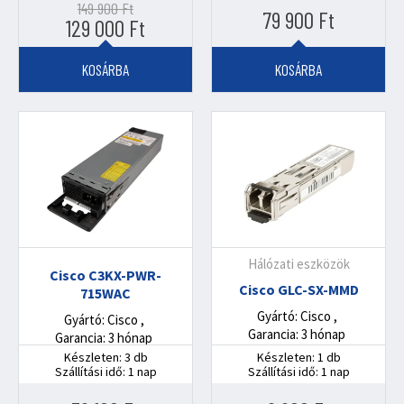
149 900
Ft
79 900
Ft
Original
Current
129 000
Ft
price
price
was:
is:
KOSÁRBA
KOSÁRBA
149
129
900 Ft.
000 Ft.
Hálózati eszközök
Cisco C3KX-PWR-
Cisco GLC-SX-MMD
715WAC
Gyártó: Cisco
Gyártó: Cisco
Garancia: 3 hónap
Garancia: 3 hónap
Készleten: 3 db
Készleten: 1 db
Szállítási idő: 1 nap
Szállítási idő: 1 nap