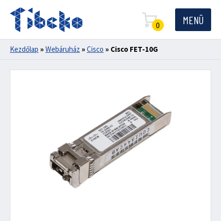
MENÜ
0
Kezdőlap
»
Webáruház
»
Cisco
»
Cisco FET-10G