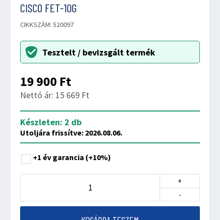
CISCO FET-10G
CIKKSZÁM: 520097
Tesztelt / bevizsgált termék
19 900
Ft
Nettó ár: 15 669 Ft
Készleten: 2 db
Utoljára frissítve: 2026.08.06.
+1 év garancia
(+10%)
+
-