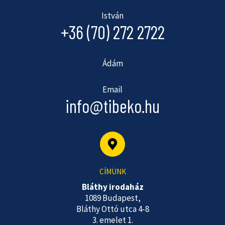
István
+36 (70) 272 2722
Ádám
Email
info@tibeko.hu
CÍMÜNK
Bláthy irodaház
1089 Budapest,
Bláthy Ottó utca 4-8
3. emelet 1.