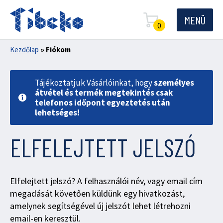
MENÜ
0
Kezdőlap
»
Fiókom
Tájékoztatjuk Vásárlóinkat, hogy
személyes
átvétel és termék megtekintés csak
telefonos időpont egyeztetés után
lehetséges!
ELFELEJTETT JELSZÓ
Elfelejtett jelszó? A felhasználói név, vagy email cím
megadását követően küldünk egy hivatkozást,
amelynek segítségével új jelszót lehet létrehozni
email-en keresztül.