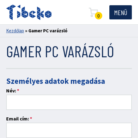
MENÜ
0
Kezdőlap
»
Gamer PC varázsló
GAMER PC VARÁZSLÓ
Személyes adatok megadása
Név:
*
Email cím:
*