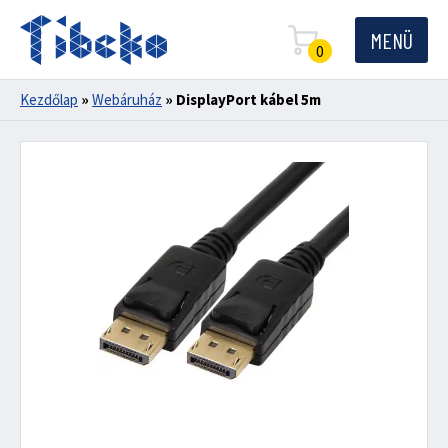
MENÜ
0
Kezdőlap
»
Webáruház
»
DisplayPort kábel 5m