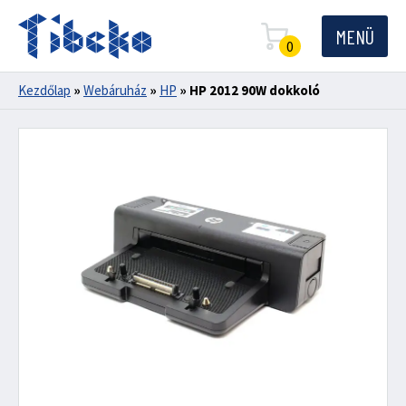
MENÜ
0
Kezdőlap
»
Webáruház
»
HP
»
HP 2012 90W dokkoló