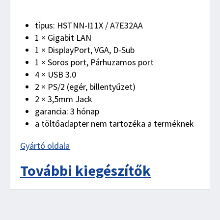
típus: HSTNN-I11X / A7E32AA
1 × Gigabit LAN
1 × DisplayPort, VGA, D-Sub
1 × Soros port, Párhuzamos port
4 × USB 3.0
2 × PS/2 (egér, billentyűzet)
2 × 3,5mm Jack
garancia: 3 hónap
a töltőadapter nem tartozéka a terméknek
Gyártó oldala
További kiegészítők