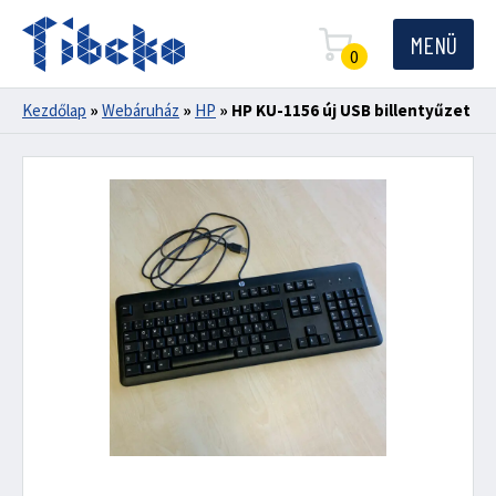
MENÜ
0
Kezdőlap
»
Webáruház
»
HP
»
HP KU-1156 új USB billentyűzet