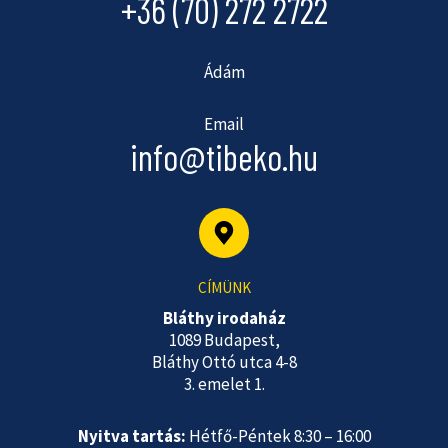
+36 (70) 272 2722
Ádám
Email
info@tibeko.hu
CÍMÜNK
Bláthy irodaház
1089 Budapest,
Bláthy Ottó utca 4-8
3. emelet 1.
Nyitva tartás:
Hétfő-Péntek 8:30 – 16:00