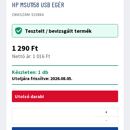
HP MSU1158 USB EGÉR
CIKKSZÁM: 515884
Tesztelt / bevizsgált termék
1 290
Ft
Nettó ár: 1 016 Ft
Készleten: 1 db
Utoljára frissítve: 2026.08.05.
Utolsó darab!
+
-