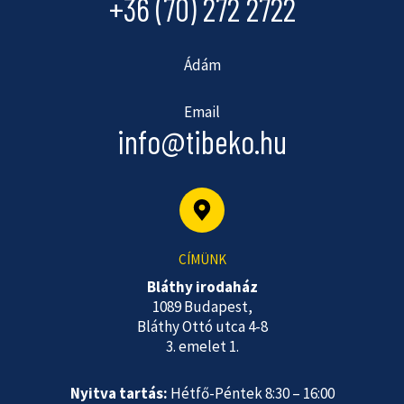
+36 (70) 272 2722
Ádám
Email
info@tibeko.hu
CÍMÜNK
Bláthy irodaház
1089 Budapest,
Bláthy Ottó utca 4-8
3. emelet 1.
Nyitva tartás:
Hétfő-Péntek 8:30 – 16:00