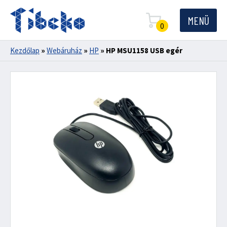
MENÜ
0
Kezdőlap
»
Webáruház
»
HP
»
HP MSU1158 USB egér