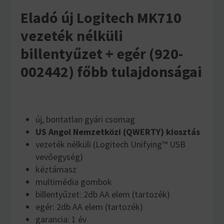
Eladó új Logitech MK710
vezeték nélküli
billentyűzet + egér (920-
002442) főbb tulajdonságai
új, bontatlan gyári csomag
US Angol Nemzetközi (QWERTY) kiosztás
vezeték nélküli (Logitech Unifying™ USB
vevőegység)
kéztámasz
multimédia gombok
billentyűzet: 2db AA elem (tartozék)
egér: 2db AA elem (tartozék)
garancia: 1 év