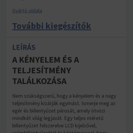
Gyártó oldala
További kiegészítők
LEÍRÁS
A KÉNYELEM ÉS A
TELJESÍTMÉNY
TALÁLKOZÁSA
Nem szükségszerű, hogy a kényelem és a nagy
teljesítmény kizárják egymást. Ismerje meg az
egér és billentyűzet párosát, amely ötvözi
mindkét világ legjavát. Egy teljes méretű
billentyűzet felszerelve LCD kijelzővel,
számbillentyűzettel és kéztámasszal, hogy