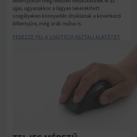
billentyűkön megfelelően helyezkednek el az
ujjai, ugyanakkor a lágyan lekerekített
szegélyeken könnyedén átsiklanak a következő
billentyűre, még órák múlva is.
FEDEZZE FEL A LOGITECH ASZTALI ALÁTÉTET