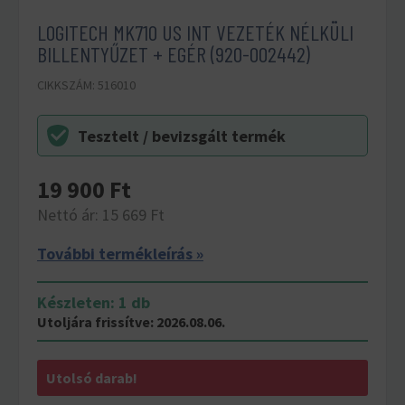
LOGITECH MK710 US INT VEZETÉK NÉLKÜLI
BILLENTYŰZET + EGÉR (920-002442)
CIKKSZÁM: 516010
Tesztelt / bevizsgált termék
19 900
Ft
Nettó ár: 15 669 Ft
További termékleírás »
Készleten: 1 db
Utoljára frissítve: 2026.08.06.
Utolsó darab!