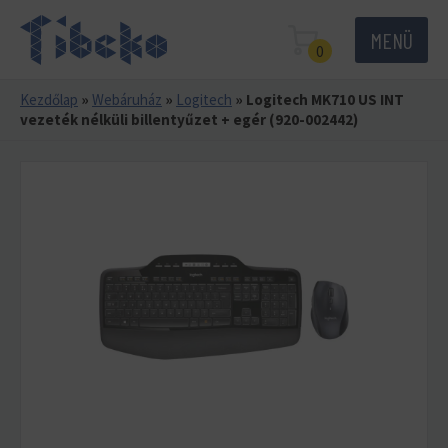
MENÜ
0
Kezdőlap
»
Webáruház
»
Logitech
»
Logitech MK710 US INT
vezeték nélküli billentyűzet + egér (920-002442)