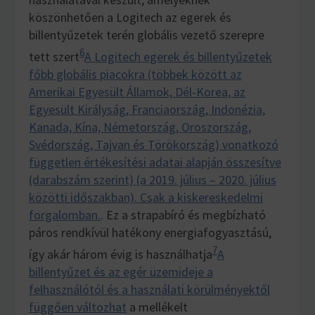
köszönhetően a Logitech az egerek és
billentyűzetek terén globális vezető szerepre
6
tett szert
A Logitech egerek és billentyűzetek
főbb globális piacokra (többek között az
Amerikai Egyesült Államok, Dél-Korea, az
Egyesült Királyság, Franciaország, Indonézia,
Kanada, Kína, Németország, Oroszország,
Svédország, Tajvan és Törökország) vonatkozó
független értékesítési adatai alapján összesítve
(darabszám szerint) (a 2019. július – 2020. július
közötti időszakban). Csak a kiskereskedelmi
forgalomban.
. Ez a strapabíró és megbízható
páros rendkívül hatékony energiafogyasztású,
7
így akár három évig is használhatja
A
billentyűzet és az egér üzemideje a
felhasználótól és a használati körülményektől
függően változhat
a mellékelt