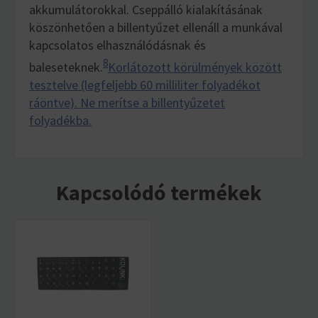
akkumulátorokkal. Cseppálló kialakításának
köszönhetően a billentyűzet ellenáll a munkával
kapcsolatos elhasználódásnak és
8
baleseteknek.
Korlátozott körülmények között
tesztelve (legfeljebb 60 milliliter folyadékot
ráöntve). Ne merítse a billentyűzetet
folyadékba.
Kapcsolódó termékek