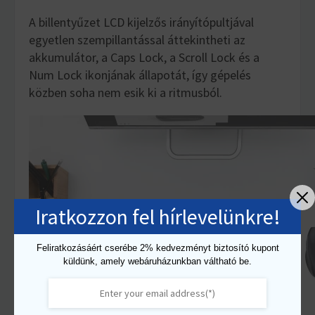
A billentyűzet LCD kijelzős irányítópultjával
egyetlen szempillantással áttekintheti az
akkumulátor, a Caps Lock, a Scroll Lock és a
Num Lock ikonjának állapotát, így gépelés
közben soha nem esik ki a ritmusból.
Iratkozzon fel hírlevelünkre!
Feliratkozásáért cserébe 2% kedvezményt biztosító kupont
küldünk, amely webáruházunkban váltható be.