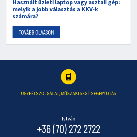
Használt üzleti laptop vagy asztali gép:
melyik a jobb választás a KKV-k
számára?
TOVÁBB OLVASOM
ÜGYFÉLSZOLGÁLAT, MŰSZAKI SEGÍTSÉGNYÚJTÁS
István
+36 (70) 272 2722