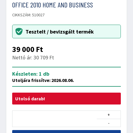
OFFICE 2010 HOME AND BUSINESS
CIKKSZÁM: 510027
Tesztelt / bevizsgált termék
39 000
Ft
Nettó ár: 30 709 Ft
Készleten: 1 db
Utoljára frissítve: 2026.08.06.
Utolsó darab!
+
-