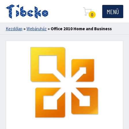
MENÜ
0
Kezdőlap
»
Webáruház
»
Office 2010 Home and Business