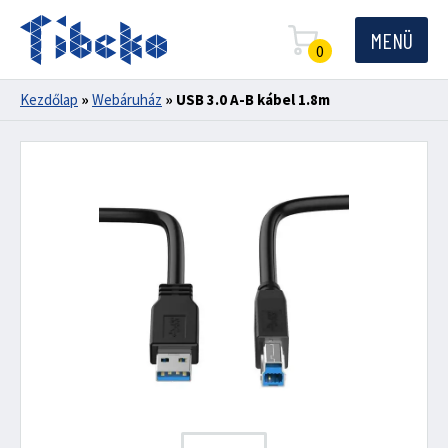
MENÜ
0
Kezdőlap
»
Webáruház
»
USB 3.0 A-B kábel 1.8m