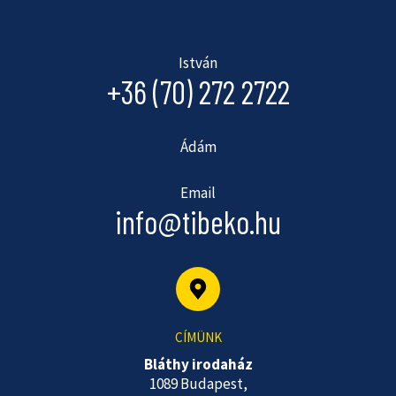
István
+36 (70) 272 2722
Ádám
Email
info@tibeko.hu
CÍMÜNK
Bláthy irodaház
1089 Budapest,