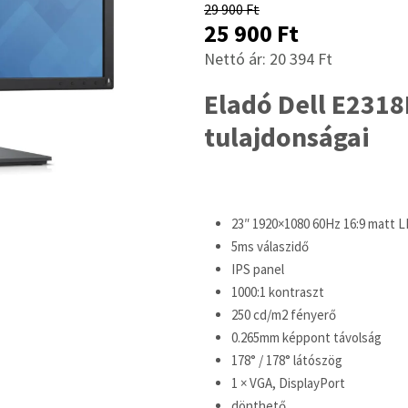
29 900
Ft
Original
Current
25 900
Ft
price
price
Nettó ár: 20 394 Ft
was:
is:
Eladó Dell E2318
29
25
tulajdonságai
900 Ft.
900 Ft.
23″ 1920×1080 60Hz 16:9 matt L
5ms válaszidő
IPS panel
1000:1 kontraszt
250 cd/m2 fényerő
0.265mm képpont távolság
178° / 178° látószög
1 × VGA, DisplayPort
dönthető