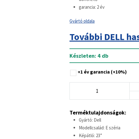
garancia: 2 év
Gyártó oldala
További DELL ha
Készleten: 4 db
+1 év garancia
(+10%)
Terméktulajdonságok:
Gyártó: Dell
Modellcsalád: E széria
Képátló: 23”