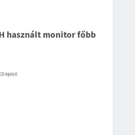
H használt monitor főbb
ED kijelző