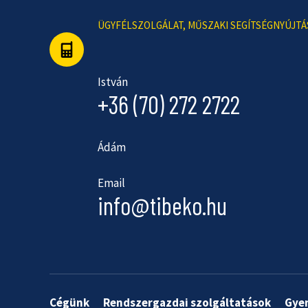
ÜGYFÉLSZOLGÁLAT, MŰSZAKI SEGÍTSÉGNYÚJTÁ
István
+36 (70) 272 2722
Ádám
Email
info@tibeko.hu
Cégünk
Rendszergazdai szolgáltatások
Gye