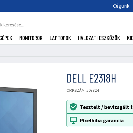
Cégünk
GÉPEK
MONITOROK
LAPTOPOK
HÁLÓZATI ESZKÖZÖK
KI
DELL E2318H
CIKKSZÁM: 503324
Tesztelt / bevizsgált
Pixelhiba garancia