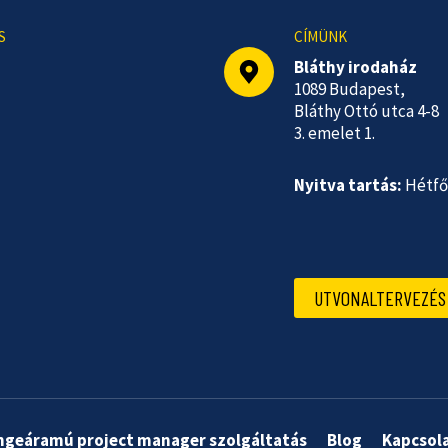
S
CÍMÜNK
Bláthy irodaház
1089 Budapest,
Bláthy Ottó utca 4-8
3. emelet 1.
Nyitva tartás:
Hétfő-
UTVONALTERVEZÉS 
ngeáramú project manager szolgáltatás
Blog
Kapcsol