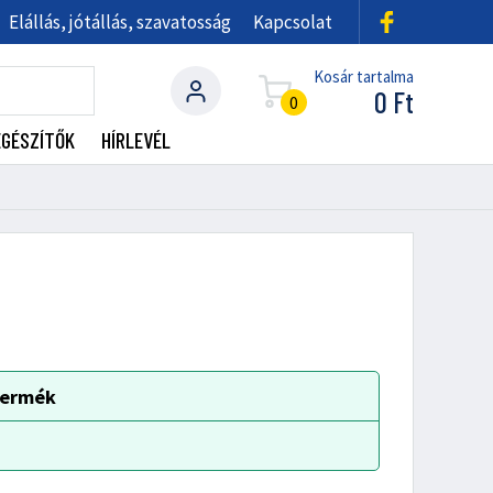
Elállás, jótállás, szavatosság
Kapcsolat
Kosár tartalma
0
Ft
0
EGÉSZÍTŐK
HÍRLEVÉL
 termék