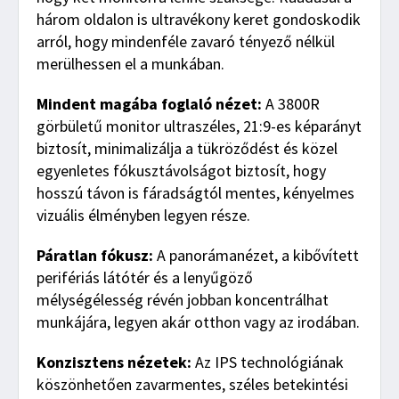
három oldalon is ultravékony keret gondoskodik
arról, hogy mindenféle zavaró tényező nélkül
merülhessen el a munkában.
Mindent magába foglaló nézet:
A 3800R
görbületű monitor ultraszéles, 21:9-es képarányt
biztosít, minimalizálja a tükröződést és közel
egyenletes fókusztávolságot biztosít, hogy
hosszú távon is fáradságtól mentes, kényelmes
vizuális élményben legyen része.
Páratlan fókusz:
A panorámanézet, a kibővített
perifériás látótér és a lenyűgöző
mélységélesség révén jobban koncentrálhat
munkájára, legyen akár otthon vagy az irodában.
Konzisztens nézetek:
Az IPS technológiának
köszönhetően zavarmentes, széles betekintési