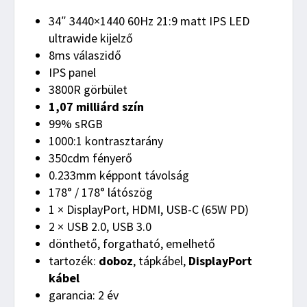
34″ 3440×1440 60Hz 21:9 matt IPS LED
ultrawide kijelző
8ms válaszidő
IPS panel
3800R görbület
1,07 milliárd szín
99% sRGB
1000:1 kontrasztarány
350cdm fényerő
0.233mm képpont távolság
178° / 178° látószög
1 × DisplayPort, HDMI, USB-C (65W PD)
2 × USB 2.0, USB 3.0
dönthető, forgatható, emelhető
tartozék:
doboz
, tápkábel,
DisplayPort
kábel
garancia: 2 év