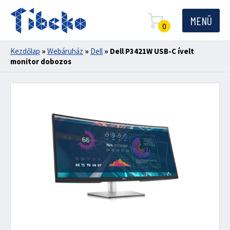
MENÜ
0
Kezdőlap
»
Webáruház
»
Dell
»
Dell P3421W USB-C ívelt
monitor dobozos