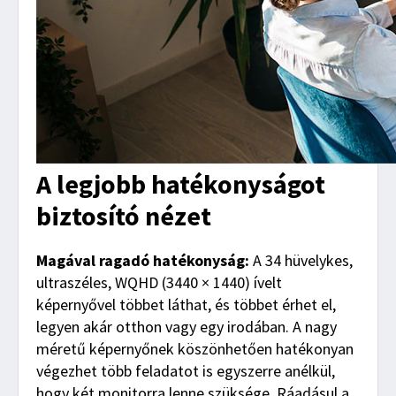
A legjobb hatékonyságot
biztosító nézet
Magával ragadó hatékonyság:
A 34 hüvelykes,
ultraszéles, WQHD (3440 × 1440) ívelt
képernyővel többet láthat, és többet érhet el,
legyen akár otthon vagy egy irodában. A nagy
méretű képernyőnek köszönhetően hatékonyan
végezhet több feladatot is egyszerre anélkül,
hogy két monitorra lenne szüksége. Ráadásul a