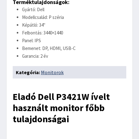
Terméktulajdonságok:
Gyártó: Dell
Modellcsalád: P széria
Képátló: 34"
Felbontás: 3440×1440
Panel: IPS
Bemenet: DP, HDMI, USB-C
Garancia: 2 év
Kategória:
Monitorok
Eladó Dell P3421W ívelt
használt monitor főbb
tulajdonságai