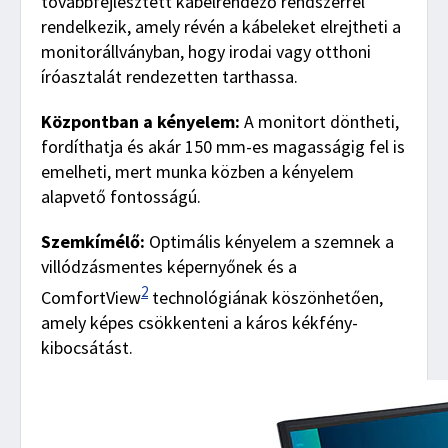
továbbfejlesztett kábelrendező rendszerrel
rendelkezik, amely révén a kábeleket elrejtheti a
monitorállványban, hogy irodai vagy otthoni
íróasztalát rendezetten tarthassa.
Központban a kényelem:
A monitort döntheti,
fordíthatja és akár 150 mm-es magasságig fel is
emelheti, mert munka közben a kényelem
alapvető fontosságú.
Szemkímélő:
Optimális kényelem a szemnek a
villódzásmentes képernyőnek és a
2
ComfortView
technológiának köszönhetően,
amely képes csökkenteni a káros kékfény-
kibocsátást.