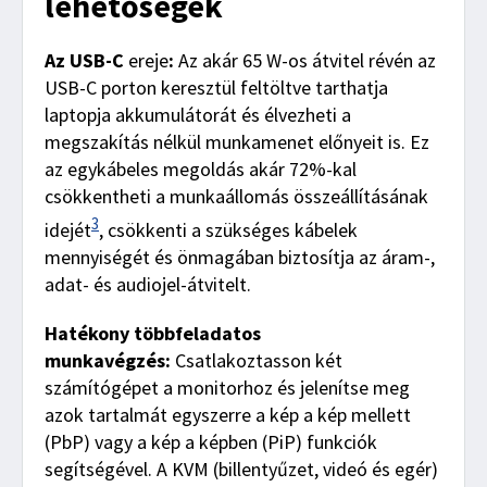
lehetőségek
Az USB-C
ereje
:
Az akár 65 W-os átvitel révén az
USB-C porton keresztül feltöltve tarthatja
laptopja akkumulátorát és élvezheti a
megszakítás nélkül munkamenet előnyeit is. Ez
az egykábeles megoldás akár 72%-kal
csökkentheti a munkaállomás összeállításának
3
idejét
, csökkenti a szükséges kábelek
mennyiségét és önmagában biztosítja az áram-,
adat- és audiojel-átvitelt.
Hatékony többfeladatos
munkavégzés:
Csatlakoztasson két
számítógépet a monitorhoz és jelenítse meg
azok tartalmát egyszerre a kép a kép mellett
(PbP) vagy a kép a képben (PiP) funkciók
segítségével. A KVM (billentyűzet, videó és egér)