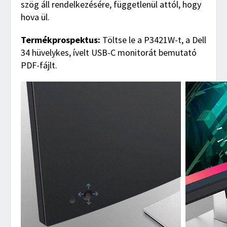
szög áll rendelkezésére, függetlenül attól, hogy
hova ül.
Termékprospektus:
Töltse le a P3421W-t, a Dell
34 hüvelykes, ívelt USB-C monitorát bemutató
PDF-fájlt.