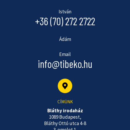
István
+36 (70) 272 2722
Ádám
Email
info@tibeko.hu
CÍMÜNK
Bláthy irodaház
1089 Budapest,
Bláthy Ottó utca 4-8
3. emelet 1.