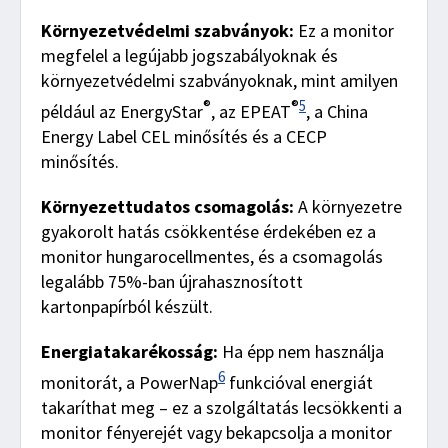
Környezetvédelmi szabványok:
Ez a monitor
megfelel a legújabb jogszabályoknak és
környezetvédelmi szabványoknak, mint amilyen
®
®
5
például az EnergyStar
, az EPEAT
, a China
Energy Label CEL minősítés és a CECP
minősítés.
Környezettudatos csomagolás:
A környezetre
gyakorolt hatás csökkentése érdekében ez a
monitor hungarocellmentes, és a csomagolás
legalább 75%-ban újrahasznosított
kartonpapírból készült.
Energiatakarékosság:
Ha épp nem használja
6
monitorát, a PowerNap
funkcióval energiát
takaríthat meg – ez a szolgáltatás lecsökkenti a
monitor fényerejét vagy bekapcsolja a monitor