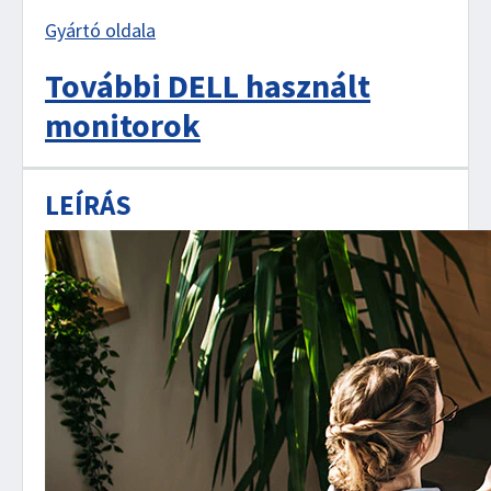
Gyártó oldala
További DELL használt
monitorok
LEÍRÁS