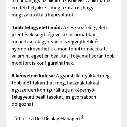
a munkát, így az alkalmazások visszaállíthatók
eredeti helyükre – még azután is, hogy
megszakította a kapcsolatot.
Több felügyeleti mód:
Az eszközfelügyeleti
jelentések segítségével az informatikai
menedzserek gyorsan összegyűjthetik és
nyomon követhetik a monitorinformációkat,
valamint egyetlen beállítási folyamat során több
monitort is konfigurálhatnak.
A kényelem kulcsa:
A gyorsbillentyűkkel még
több időt takaríthat meg, használatukkal
egyszerűen konfigurálhatja a képernyő-
felügyeleti beállításokat, és gyorsabban
dolgozhat.
4
Töltse le a Dell Display Managert