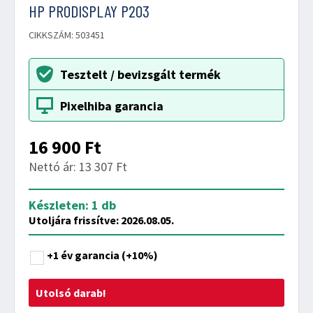
HP PRODISPLAY P203
CIKKSZÁM: 503451
Tesztelt / bevizsgált termék
Pixelhiba garancia
16 900
Ft
Nettó ár: 13 307 Ft
Készleten: 1 db
Utoljára frissítve: 2026.08.05.
+1 év garancia
(+10%)
Utolsó darab!