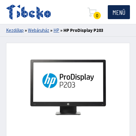
MENÜ
0
Kezdőlap
»
Webáruház
»
HP
»
HP ProDisplay P203