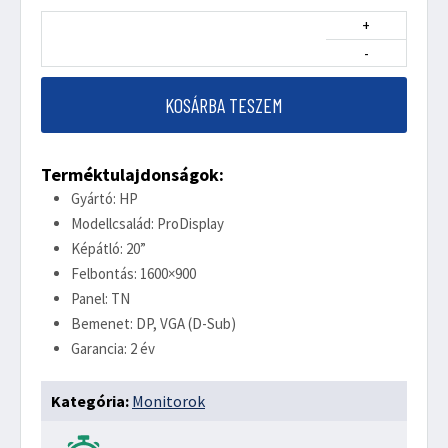
+
-
KOSÁRBA TESZEM
Terméktulajdonságok:
Gyártó: HP
Modellcsalád: ProDisplay
Képátló: 20”
Felbontás: 1600×900
Panel: TN
Bemenet: DP, VGA (D-Sub)
Garancia: 2 év
Kategória:
Monitorok