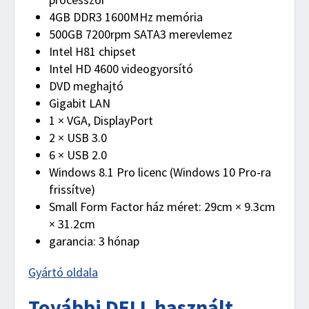
4GB DDR3 1600MHz memória
500GB 7200rpm SATA3 merevlemez
Intel H81 chipset
Intel HD 4600 videogyorsító
DVD meghajtó
Gigabit LAN
1 × VGA, DisplayPort
2 × USB 3.0
6 × USB 2.0
Windows 8.1 Pro licenc (Windows 10 Pro-ra
frissítve)
Small Form Factor ház méret: 29cm × 9.3cm
× 31.2cm
garancia: 3 hónap
Gyártó oldala
További DELL használt