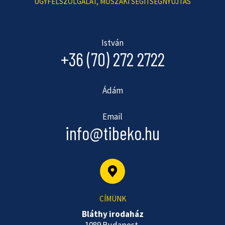
ÜGYFÉLSZOLGÁLAT, MŰSZAKI SEGÍTSÉGNYÚJTÁS
István
+36 (70) 272 2722
Ádám
Email
info@tibeko.hu
CÍMÜNK
Bláthy irodaház