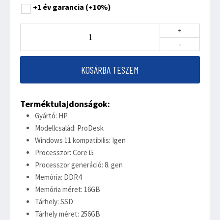
+1 év garancia
(+10%)
+
-
KOSÁRBA TESZEM
Terméktulajdonságok:
Gyártó: HP
Modellcsalád: ProDesk
Windows 11 kompatibilis: Igen
Processzor: Core i5
Processzor generáció: 8. gen
Memória: DDR4
Memória méret: 16GB
Tárhely: SSD
Tárhely méret: 256GB