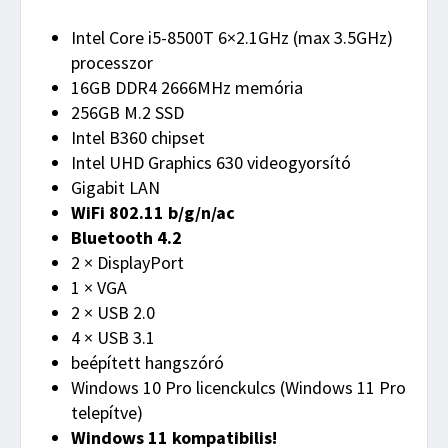
Intel Core i5-8500T 6×2.1GHz (max 3.5GHz)
processzor
16GB DDR4 2666MHz memória
256GB M.2 SSD
Intel B360 chipset
Intel UHD Graphics 630 videogyorsító
Gigabit LAN
WiFi 802.11 b/g/n/ac
Bluetooth 4.2
2 × DisplayPort
1 × VGA
2 × USB 2.0
4 × USB 3.1
beépített hangszóró
Windows 10 Pro licenckulcs (Windows 11 Pro
telepítve)
Windows 11 kompatibilis!