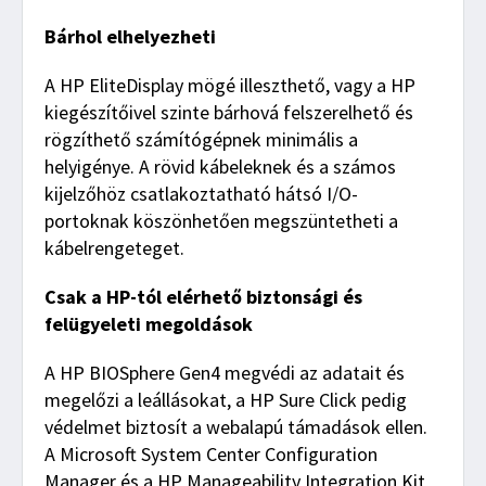
Bárhol elhelyezheti
A HP EliteDisplay mögé illeszthető, vagy a HP
kiegészítőivel szinte bárhová felszerelhető és
rögzíthető számítógépnek minimális a
helyigénye. A rövid kábeleknek és a számos
kijelzőhöz csatlakoztatható hátsó I/O-
portoknak köszönhetően megszüntetheti a
kábelrengeteget.
Csak a HP-tól elérhető biztonsági és
felügyeleti megoldások
A HP BIOSphere Gen4 megvédi az adatait és
megelőzi a leállásokat, a HP Sure Click pedig
védelmet biztosít a webalapú támadások ellen.
A Microsoft System Center Configuration
Manager és a HP Manageability Integration Kit