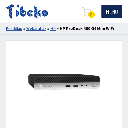
MENÜ
0
Kezdőlap
»
Webáruház
»
HP
»
HP ProDesk 400 G4 Mini WiFi