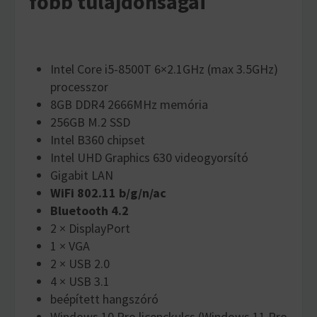
főbb tulajdonságai
Intel Core i5-8500T 6×2.1GHz (max 3.5GHz)
processzor
8GB DDR4 2666MHz memória
256GB M.2 SSD
Intel B360 chipset
Intel UHD Graphics 630 videogyorsító
Gigabit LAN
WiFi 802.11 b/g/n/ac
Bluetooth 4.2
2 × DisplayPort
1 × VGA
2 × USB 2.0
4 × USB 3.1
beépített hangszóró
Windows 10 Pro licenckulcs (Windows 11 Pro