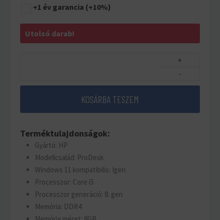
+1 év garancia
(+10%)
Utolsó darab!
+
-
KOSÁRBA TESZEM
Terméktulajdonságok:
Gyártó: HP
Modellcsalád: ProDesk
Windows 11 kompatibilis: Igen
Processzor: Core i5
Processzor generáció: 8. gen
Memória: DDR4
Memória méret: 8GB