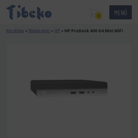
MENÜ
0
Kezdőlap
»
Webáruház
»
HP
»
HP ProDesk 400 G4 Mini WiFi