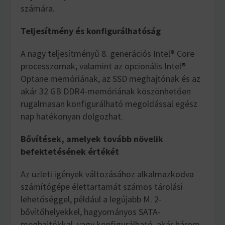
számára.
Teljesítmény és konfigurálhatóság
A nagy teljesítményű 8. generációs Intel® Core
processzornak, valamint az opcionális Intel®
Optane memóriának, az SSD meghajtónak és az
akár 32 GB DDR4-memóriának köszönhetően
rugalmasan konfigurálható megoldással egész
nap hatékonyan dolgozhat.
Bővítések, amelyek tovább növelik
befektetésének értékét
Az üzleti igények változásához alkalmazkodva
számítógépe élettartamát számos tárolási
lehetőséggel, például a legújabb M. 2-
bővítőhelyekkel, hagyományos SATA-
meghajtókkal, vagy konfigurálható, akár három