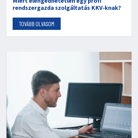
Miért elengedhetetlen egy profi
rendszergazda szolgáltatás KKV-knak?
TOVÁBB OLVASOM