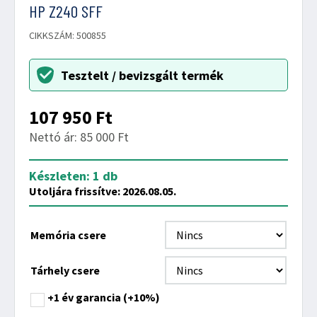
HP Z240 SFF
CIKKSZÁM: 500855
Tesztelt / bevizsgált termék
107 950
Ft
Nettó ár: 85 000 Ft
Készleten: 1 db
Utoljára frissítve: 2026.08.05.
Memória csere
Tárhely csere
+1 év garancia
(+10%)