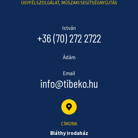
ÜGYFÉLSZOLGÁLAT, MŰSZAKI SEGÍTSÉGNYÚJTÁS
István
+36 (70) 272 2722
Ádám
Email
info@tibeko.hu
CÍMÜNK
Bláthy irodaház