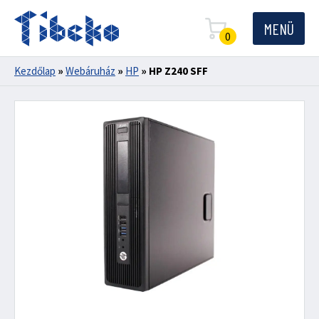
MENÜ
0
Kezdőlap
»
Webáruház
»
HP
»
HP Z240 SFF