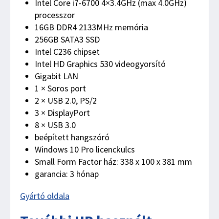
Intel Core i7-6700 4×3.4GHz (max 4.0GHz)
processzor
16GB DDR4 2133MHz memória
256GB SATA3 SSD
Intel C236 chipset
Intel HD Graphics 530 videogyorsító
Gigabit LAN
1 × Soros port
2 × USB 2.0, PS/2
3 × DisplayPort
8 × USB 3.0
beépített hangszóró
Windows 10 Pro licenckulcs
Small Form Factor ház: 338 x 100 x 381 mm
garancia: 3 hónap
Gyártó oldala