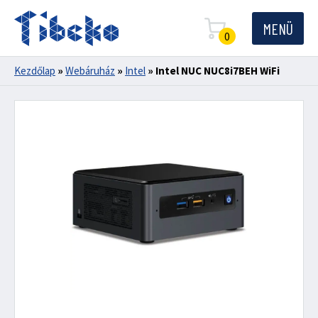
MENÜ
0
Kezdőlap
»
Webáruház
»
Intel
»
Intel NUC NUC8i7BEH WiFi