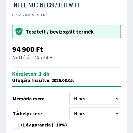
INTEL NUC NUC8I7BEH WIFI
CIKKSZÁM: 517014
Tesztelt / bevizsgált termék
94 900
Ft
Nettó ár: 74 724 Ft
Készleten: 1 db
Utoljára frissítve: 2026.08.05.
Memória csere
Tárhely csere
+1 év garancia
(+10%)