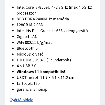
Intel Core i7-8559U 4×2.7GHz (max 4.5GHz)
processzor
8GB DDR4 2400MHz memória
128GB M.2 SSD
Intel Iris Plus Graphics 655 videogyorsító
Gigabit LAN
WiFi 802.11 b/g/n/ac
Bluetooth 5
MicroSD olvasó
1 × HDMI, USB-C (Thunderbolt)
4 × USB 3.0
Windows 11 kompatibilis!
USDT méret: 11.7 × 5.1 × 11.2 cm
tartozék: táp
garancia: 3 hónap
Gyártó oldala