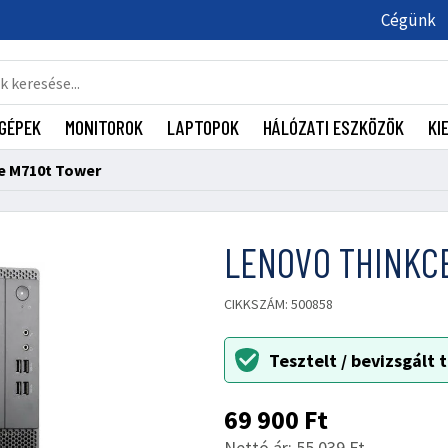
Cégünk
GÉPEK
MONITOROK
LAPTOPOK
HÁLÓZATI ESZKÖZÖK
KI
e M710t Tower
LENOVO THINKC
CIKKSZÁM: 500858
Tesztelt / bevizsgált
69 900
Ft
Nettó ár: 55 039 Ft