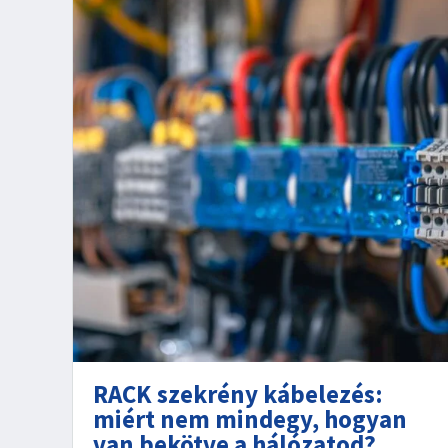
RACK szekrény kábelezés:
miért nem mindegy, hogyan
van bekötve a hálózatod?