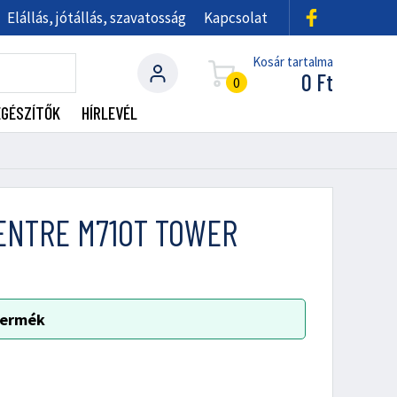
Elállás, jótállás, szavatosság
Kapcsolat
Kosár tartalma
0
Ft
0
EGÉSZÍTŐK
HÍRLEVÉL
ENTRE M710T TOWER
 termék