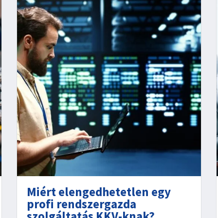
Miért elengedhetetlen egy
profi rendszergazda
szolgáltatás KKV-knak?