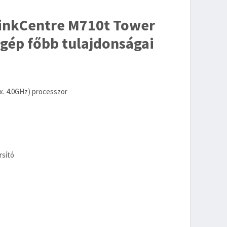
inkCentre M710t Tower
gép főbb tulajdonságai
ax. 4.0GHz) processzor
rsító