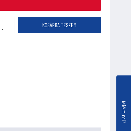
+
KOSÁRBA TESZEM
-
Miért mi?