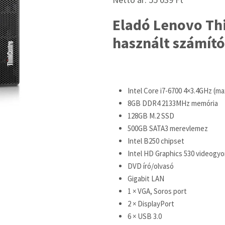
Eladó Lenovo Th
használt számító
Intel Core i7-6700 4×3.4GHz (m
8GB DDR4 2133MHz memória
128GB M.2 SSD
500GB SATA3 merevlemez
Intel B250 chipset
Intel HD Graphics 530 videogyo
DVD író/olvasó
Gigabit LAN
1 × VGA, Soros port
2 × DisplayPort
6 × USB 3.0