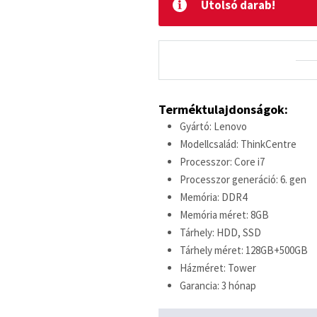
Utolsó darab!
Terméktulajdonságok:
Gyártó: Lenovo
Modellcsalád: ThinkCentre
Processzor: Core i7
Processzor generáció: 6. gen
Memória: DDR4
Memória méret: 8GB
Tárhely: HDD, SSD
Tárhely méret: 128GB+500GB
Házméret: Tower
Garancia: 3 hónap