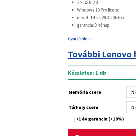
2 × USB 2.0
Windows 10 Pro licenc
méret: 14.5 × 29.3 × 36.6 cm
garancia: 3 hónap
Gyártó oldala
További Lenovo 
Készleten: 1 db
Memória csere
Tárhely csere
+1 év garancia
(+10%)