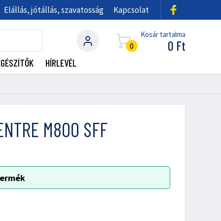
Elállás, jótállás, szavatosság
Kapcsolat
Kosár tartalma
0
Ft
0
EGÉSZÍTŐK
HÍRLEVÉL
ENTRE M800 SFF
 termék