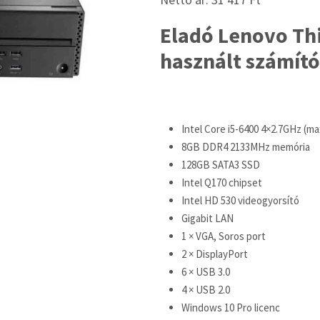
Eladó Lenovo Th
használt számító
Intel Core i5-6400 4×2.7GHz (m
8GB DDR4 2133MHz memória
128GB SATA3 SSD
Intel Q170 chipset
Intel HD 530 videogyorsító
Gigabit LAN
1 × VGA, Soros port
2 × DisplayPort
6 × USB 3.0
4 × USB 2.0
Windows 10 Pro licenc