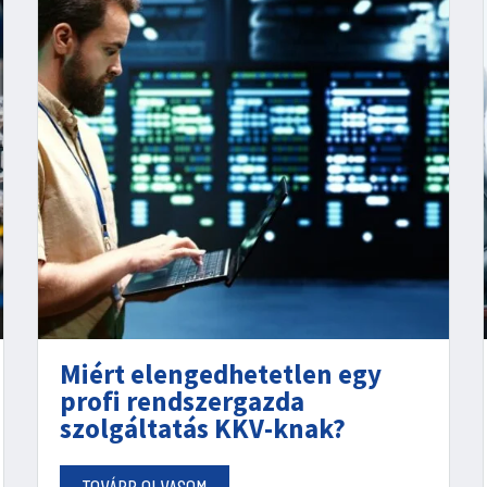
Miért elengedhetetlen egy
profi rendszergazda
szolgáltatás KKV-knak?
TOVÁBB OLVASOM