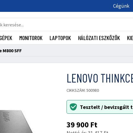
Cégünk
GÉPEK
MONITOROK
LAPTOPOK
HÁLÓZATI ESZKÖZÖK
KI
e M800 SFF
LENOVO THINKC
CIKKSZÁM: 500980
Tesztelt / bevizsgált
39 900
Ft
Nettó ár: 31 417 Ft