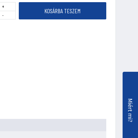
+
KOSÁRBA TESZEM
-
Miért mi?