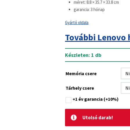
méret: 8.8 × 35.7 × 33.8 cm
garancia: 3 hónap
Gyártó oldala
További Lenovo 
Készleten: 1 db
Memória csere
Tárhely csere
+1 év garancia
(+10%)
Utolsó darab!