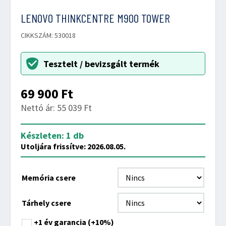
LENOVO THINKCENTRE M900 TOWER
CIKKSZÁM: 530018
Tesztelt / bevizsgált termék
69 900
Ft
Nettó ár: 55 039 Ft
Készleten: 1 db
Utoljára frissítve: 2026.08.05.
Memória csere
Tárhely csere
+1 év garancia
(+10%)