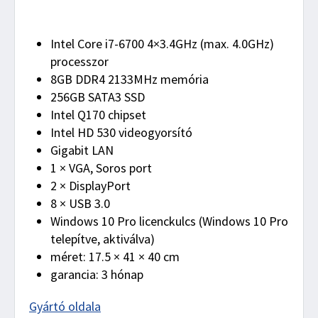
Intel Core i7-6700 4×3.4GHz (max. 4.0GHz)
processzor
8GB DDR4 2133MHz memória
256GB SATA3 SSD
Intel Q170 chipset
Intel HD 530 videogyorsító
Gigabit LAN
1 × VGA, Soros port
2 × DisplayPort
8 × USB 3.0
Windows 10 Pro licenckulcs (Windows 10 Pro
telepítve, aktiválva)
méret: 17.5 × 41 × 40 cm
garancia: 3 hónap
Gyártó oldala